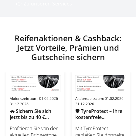
👉 Zu unseren Services
Reifenaktionen & Cashback:
Jetzt Vorteile, Prämien und
Gutscheine sichern
Aktionszeitraum: 01.02.2026 –
Aktionszeitraum: 01.02.2026 –
31.12.2026
31.12.2026
🚗 Sichern Sie sich
🛡️ TyreProtect – Ihre
jetzt bis zu 40 €
kostenfreie
Prämie beim Kauf von
Bridgestone
Profitieren Sie von der
Mit TyreProtect
Bridgestone Reifen!
Reifengarantie für 24
aktuellen Bridgestone
genießen Sie doppelte
Monate