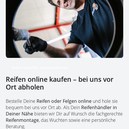
€ Prämie 2 Bridgestone
DRIVE OUR BEST
Reifen = 10 € Prämie
Reifen ab 18 Zoll 4
Bridgestone DRIVE
OUR BEST Reifen = 40
€ Prämie 2 Bridgestone
DRIVE OUR BEST
Reifen = 20 € Prämie
Online bestellen. Lokal profitieren.
Reifen online kaufen – bei uns vor
Ort abholen
Bestelle Deine
Reifen oder Felgen online
und hole sie
bequem bei uns vor Ort ab. Als Dein
Reifenhändler in
Deiner Nähe
bieten wir Dir auf Wunsch die fachgerechte
Reifenmontage
, das Wuchten sowie eine persönliche
Beratung.